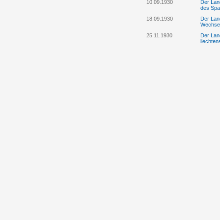
10.09.1930
Der Lan
des Spa
18.09.1930
Der Lan
Wechsel
25.11.1930
Der Land
liechten
28.11.1930
Der Lan
insbeso
Kurator
28.11.1930
Der Lan
Binnenk
28.11.1930
Der Lan
Postmus
29.12.1930
Der Land
Gesandt
29.12.1930
Der Lan
Binnenk
19.02.1931
Der Lan
Grundbu
Eschen
19.02.1931
Der Tex
Grundbu
jedoch 
21.02.1931
Der Land
Regieru
21.02.1931
Der Lan
Alt-Reg
Sparkas