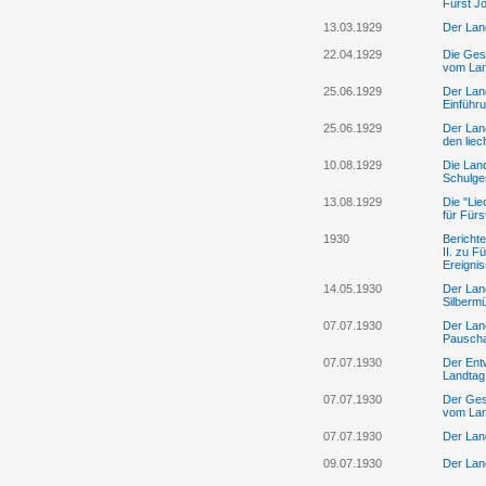
Fürst Jo
13.03.1929
Der Land
22.04.1929
Die Gese
vom Lan
25.06.1929
Der Lan
Einführ
25.06.1929
Der Land
den liec
10.08.1929
Die Land
Schulges
13.08.1929
Die "Lie
für Fürs
1930
Bericht
II. zu 
Ereigni
14.05.1930
Der Lan
Silberm
07.07.1930
Der Lan
Pauscha
07.07.1930
Der Ent
Landtag
07.07.1930
Der Ges
vom Lan
07.07.1930
Der Lan
09.07.1930
Der Lan