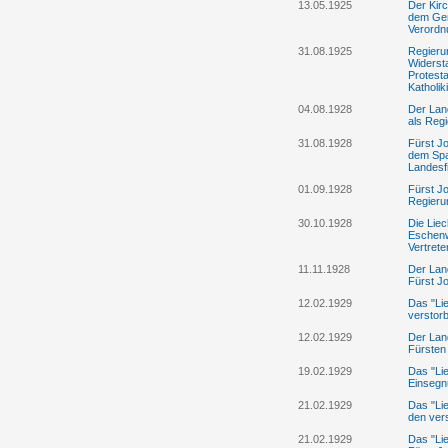
13.05.1925
Der Kirc
dem Gem
Verordn
31.08.1925
Regieru
Widerst
Protesta
Katholik
04.08.1928
Der Lan
als Reg
31.08.1928
Fürst J
dem Spa
Landesf
01.09.1928
Fürst Jo
Regierun
30.10.1928
Die Lie
Eschenw
Vertret
11.11.1928
Der Lan
Fürst Jo
12.02.1929
Das "Li
verstor
12.02.1929
Der Lan
Fürsten 
19.02.1929
Das "Lie
Einsegnu
21.02.1929
Das "Lie
den ver
21.02.1929
Das "Lie