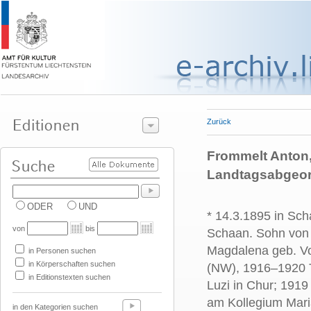
Zurück
Frommelt Anton, 
Landtagsabgeord
ODER
UND
* 14.3.1895 in Sch
von
bis
Schaan. Sohn von
Magdalena geb. Vog
in Personen suchen
in Körperschaften suchen
(NW), 1916–1920 T
in Editionstexten suchen
Luzi in Chur; 1919
am Kollegium Maria
in den Kategorien suchen