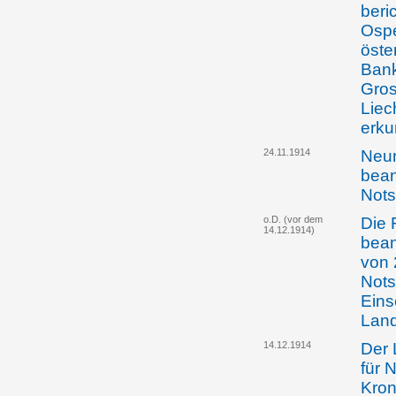
beri
Ospe
öste
Bank
Gros
Liec
erku
24.11.1914
Neu
bean
Not
o.D. (vor dem
Die 
14.12.1914)
bean
von 
Nots
Eins
Lan
14.12.1914
Der 
für 
Kron