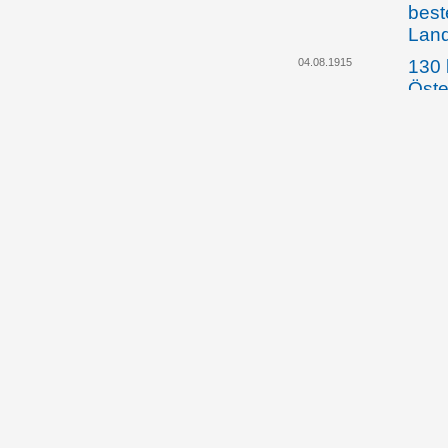
best
Lan
04.08.1915
130 
Öste
Arbe
werd
die 
dafü
hei
01.02.1916
Die 
Abge
bildu
Land
gege
Lehr
30.10.1917
Land
künd
Regi
Einf