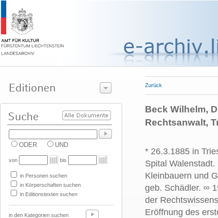
Zurück
Beck Wilhelm, Dr
Rechtsanwalt, 
ODER
UND
* 26.3.1885 in Tri
von
bis
Spital Walenstadt.
Kleinbauern und G
in Personen suchen
in Körperschaften suchen
geb. Schädler. ∞
1
in Editionstexten suchen
der Rechtswissensc
Eröffnung des erst
in den Kategorien suchen