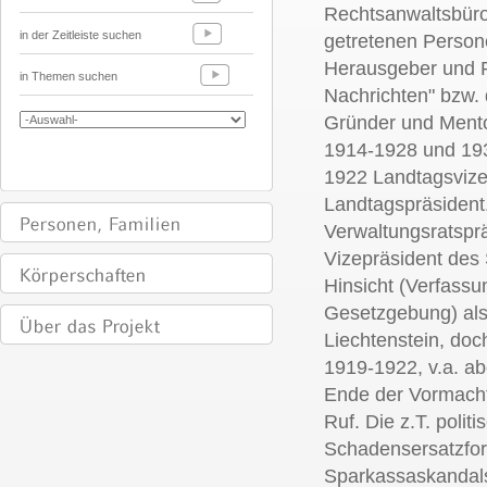
Rechtsanwaltsbüros
in der Zeitleiste suchen
getretenen Person
Herausgeber und R
in Themen suchen
Nachrichten" bzw. 
Gründer und Ment
1914-1928 und 19
1922 Landtagsviz
Landtagspräsident
Verwaltungsratspr
Vizepräsident des S
Hinsicht (Verfassun
Gesetzgebung) al
Liechtenstein, doc
1919-1922, v.a. ab
Ende der Vormachts
Ruf. Die z.T. politi
Schadensersatzfo
Sparkassaskandals