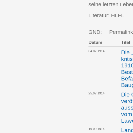
seine letzten Lebe
Literatur: HLFL
GND:
Permalink
Datum
Titel
04.07.1914
Die 
krit
1910
Best
Befä
Bau
25.07.1914
Die 
verö
auss
vom 
Law
19.09.1914
Land