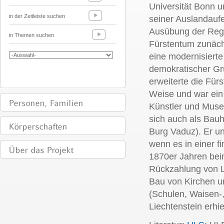
Universität Bonn 
in der Zeitleiste suchen
seiner Auslandaufen
Ausübung der Regi
in Themen suchen
Fürstentum zunächs
eine modernisierte
demokratischer Gru
erweiterte die Fü
Weise und war ein
Künstler und Mus
sich auch als Bauh
Burg Vaduz). Er un
wenn es in einer fi
1870er Jahren bei
Rückzahlung von L
Bau von Kirchen un
(Schulen, Waisen-
Liechtenstein erhi