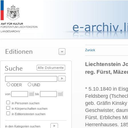
Zurück
Liechtenstein Jo
reg. Fürst, Mäze
ODER
UND
* 5.10.1840 in Eis
von
bis
Feldsberg (Tschec
geb. Gräfin Kinsky
in Personen suchen
in Körperschaften suchen
Geschwister, daun
in Editionstexten suchen
Fürst. Erbliches Mi
Herrenhauses. 185
in den Kategorien suchen