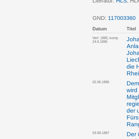
Literatur:
HLS
; HL
GND:
117003360
P
Datum
Titel
Verf. 1885, komp.
Joha
24.6.1896
Anla
Joha
Liec
die 
Rhei
02.06.1886
Dem 
wird
Mitg
regi
der 
Fürs
Rang
03.08.1887
Der 