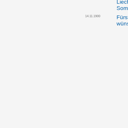
Liec
Somm
14.11.1900
Fürs
wüns
unga
Klar
zwis
Liec
dem 
zwis
und 
freu
bes
29.11.1900
Der 
Ausw
Rich
Bezi
und 
freu