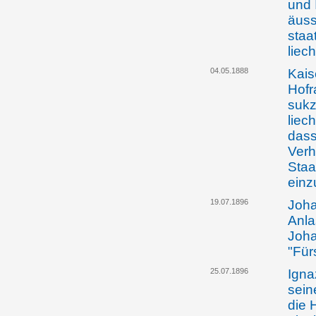
und 
äuss
staa
liec
04.05.1888
Kais
Hofr
sukz
liec
dass
Verh
Staa
einz
19.07.1896
Joha
Anla
Joha
"Für
25.07.1896
Igna
sein
die 