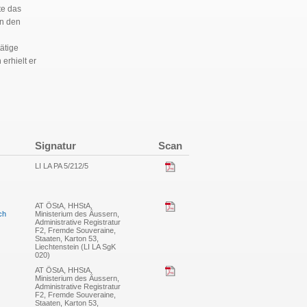
te das
in den
ätige
erhielt er
Signatur
Scan
LI LA PA 5/212/5
AT ÖStA, HHStA,
ch
Ministerium des Äussern,
Administrative Registratur
F2, Fremde Souveraine,
Staaten, Karton 53,
Liechtenstein (LI LA SgK
020)
AT ÖStA, HHStA,
Ministerium des Äussern,
Administrative Registratur
F2, Fremde Souveraine,
Staaten, Karton 53,