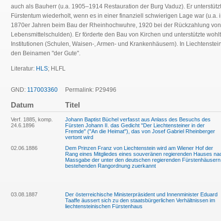
auch als Bauherr (u.a. 1905–1914 Restauration der Burg Vaduz). Er unterstütz
Fürstentum wiederholt, wenn es in einer finanziell schwierigen Lage war (u.a. 
1870er Jahren beim Bau der Rheinhochwuhre, 1920 bei der Rückzahlung von
Lebensmittelschulden). Er förderte den Bau von Kirchen und unterstützte wohlt
Institutionen (Schulen, Waisen-, Armen- und Krankenhäusern). In Liechtenstein 
den Beinamen "der Gute".
Literatur:
HLS
; HLFL
GND:
117003360
Permalink: P29496
Datum
Titel
Verf. 1885, komp.
Johann Baptist Büchel verfasst aus Anlass des Besuchs des
24.6.1896
Fürsten Johann II. das Gedicht "Der Liechtensteiner in der
Fremde" ("An die Heimat"), das von Josef Gabriel Rheinberger
vertont wird
02.06.1886
Dem Prinzen Franz von Liechtenstein wird am Wiener Hof der
Rang eines Mitgliedes eines souveränen regierenden Hauses na
Massgabe der unter den deutschen regierenden Fürstenhäusern
bestehenden Rangordnung zuerkannt
03.08.1887
Der österreichische Ministerpräsident und Innenminister Eduard
Taaffe äussert sich zu den staatsbürgerlichen Verhältnissen im
liechtensteinischen Fürstenhaus