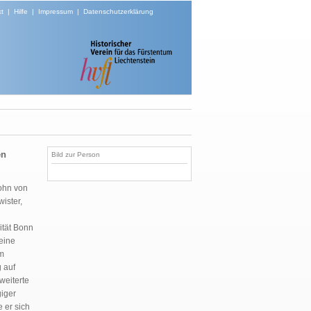
t
|
Hilfe
|
Impressum
|
Datenschutzerklärung
en
Bild zur Person
Sohn von
ister,
ität Bonn
eine
um
 auf
weiterte
iger
 er sich