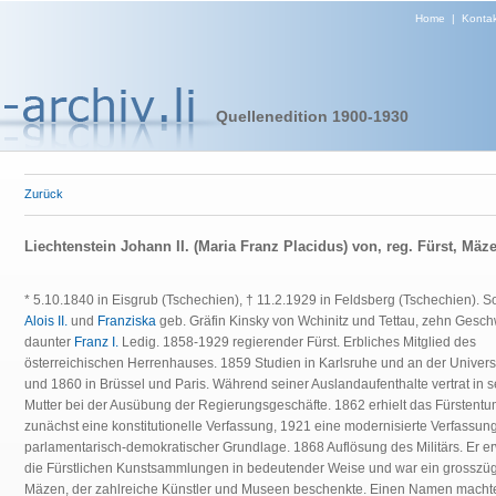
Home
|
Kontak
Quellenedition 1900-1930
Zurück
Liechtenstein Johann II. (Maria Franz Placidus) von, reg. Fürst, Mäz
* 5.10.1840 in Eisgrub (Tschechien), † 11.2.1929 in Feldsberg (Tschechien). 
Alois II.
und
Franziska
geb. Gräfin Kinsky von Wchinitz und Tettau, zehn Geschw
daunter
Franz I.
Ledig. 1858-1929 regierender Fürst. Erbliches Mitglied des
österreichischen Herrenhauses. 1859 Studien in Karlsruhe und an der Univers
und 1860 in Brüssel und Paris. Während seiner Auslandaufenthalte vertrat in s
Mutter bei der Ausübung der Regierungsgeschäfte. 1862 erhielt das Fürstent
zunächst eine konstitutionelle Verfassung, 1921 eine modernisierte Verfassung
parlamentarisch-demokratischer Grundlage. 1868 Auflösung des Militärs. Er er
die Fürstlichen Kunstsammlungen in bedeutender Weise und war ein grosszüg
Mäzen, der zahlreiche Künstler und Museen beschenkte. Einen Namen machte