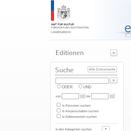
ODER
UND
von
bis
in Personen suchen
in Körperschaften suchen
in Editionstexten suchen
in den Kategorien suchen