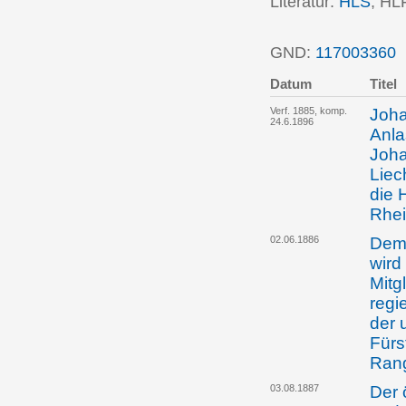
Literatur:
HLS
; HL
GND:
117003360
P
Datum
Titel
Verf. 1885, komp.
Joha
24.6.1896
Anla
Joha
Liec
die 
Rhei
02.06.1886
Dem 
wird
Mitg
regi
der 
Fürs
Rang
03.08.1887
Der 