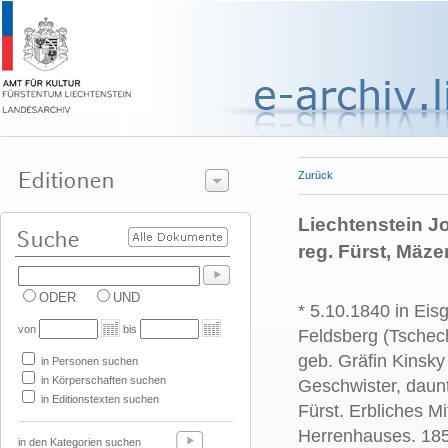
Zurück
Liechtenstein Jo
reg. Fürst, Mäze
ODER
UND
* 5.10.1840 in Eis
von
bis
Feldsberg (Tschec
geb. Gräfin Kinsky
in Personen suchen
in Körperschaften suchen
Geschwister, daun
in Editionstexten suchen
Fürst. Erbliches Mi
Herrenhauses. 185
in den Kategorien suchen