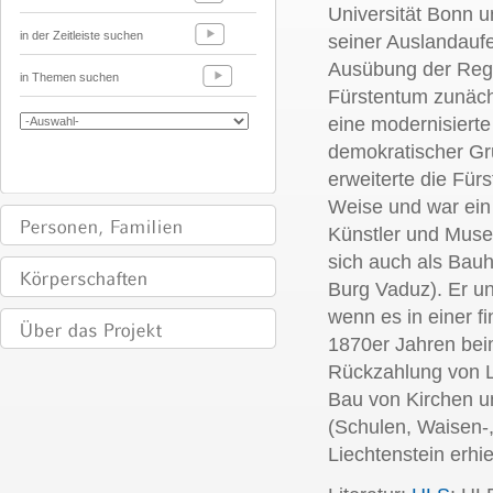
Universität Bonn 
in der Zeitleiste suchen
seiner Auslandaufen
Ausübung der Regi
in Themen suchen
Fürstentum zunächs
eine modernisierte
demokratischer Gru
erweiterte die Fü
Weise und war ein
Künstler und Mus
sich auch als Bauh
Burg Vaduz). Er un
wenn es in einer fi
1870er Jahren bei
Rückzahlung von L
Bau von Kirchen un
(Schulen, Waisen-
Liechtenstein erhi