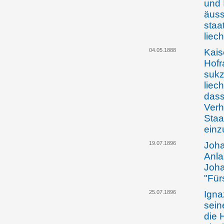
und 
äuss
staa
liec
04.05.1888
Kais
Hofr
sukz
liec
dass
Verh
Staa
einz
19.07.1896
Joha
Anla
Joha
"Für
25.07.1896
Igna
sein
die 