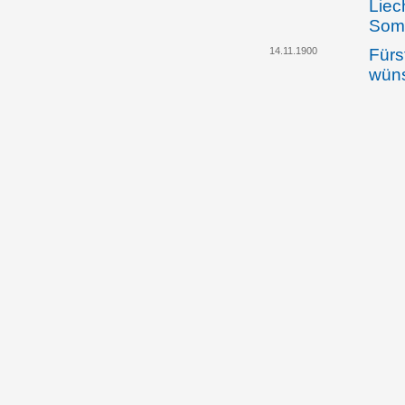
Liec
Somm
14.11.1900
Fürs
wüns
unga
Klar
zwis
Liec
dem 
zwis
und 
freu
bes
29.11.1900
Der 
Ausw
Rich
Bezi
und 
freu