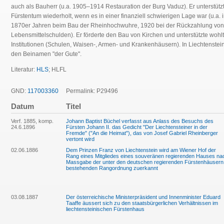
auch als Bauherr (u.a. 1905–1914 Restauration der Burg Vaduz). Er unterstütz
Fürstentum wiederholt, wenn es in einer finanziell schwierigen Lage war (u.a. 
1870er Jahren beim Bau der Rheinhochwuhre, 1920 bei der Rückzahlung von
Lebensmittelschulden). Er förderte den Bau von Kirchen und unterstützte wohlt
Institutionen (Schulen, Waisen-, Armen- und Krankenhäusern). In Liechtenstein 
den Beinamen "der Gute".
Literatur:
HLS
; HLFL
GND:
117003360
Permalink: P29496
Datum
Titel
Verf. 1885, komp.
Johann Baptist Büchel verfasst aus Anlass des Besuchs des
24.6.1896
Fürsten Johann II. das Gedicht "Der Liechtensteiner in der
Fremde" ("An die Heimat"), das von Josef Gabriel Rheinberger
vertont wird
02.06.1886
Dem Prinzen Franz von Liechtenstein wird am Wiener Hof der
Rang eines Mitgliedes eines souveränen regierenden Hauses na
Massgabe der unter den deutschen regierenden Fürstenhäusern
bestehenden Rangordnung zuerkannt
03.08.1887
Der österreichische Ministerpräsident und Innenminister Eduard
Taaffe äussert sich zu den staatsbürgerlichen Verhältnissen im
liechtensteinischen Fürstenhaus