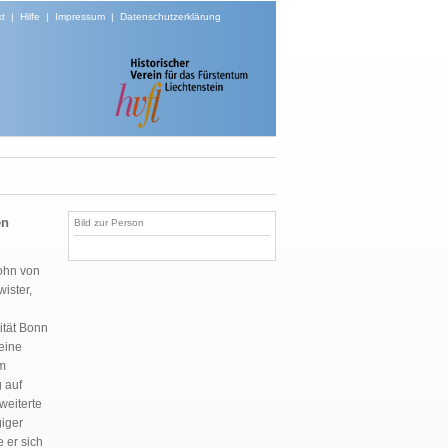
t
|
Hilfe
|
Impressum
|
Datenschutzerklärung
en
Bild zur Person
Sohn von
ister,
ität Bonn
eine
um
 auf
weiterte
iger
 er sich