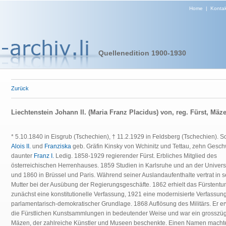
Home
|
Kontak
Quellenedition 1900-1930
Zurück
Liechtenstein Johann II. (Maria Franz Placidus) von, reg. Fürst, Mäz
* 5.10.1840 in Eisgrub (Tschechien), † 11.2.1929 in Feldsberg (Tschechien). 
Alois II.
und
Franziska
geb. Gräfin Kinsky von Wchinitz und Tettau, zehn Geschw
daunter
Franz I.
Ledig. 1858-1929 regierender Fürst. Erbliches Mitglied des
österreichischen Herrenhauses. 1859 Studien in Karlsruhe und an der Univers
und 1860 in Brüssel und Paris. Während seiner Auslandaufenthalte vertrat in s
Mutter bei der Ausübung der Regierungsgeschäfte. 1862 erhielt das Fürstent
zunächst eine konstitutionelle Verfassung, 1921 eine modernisierte Verfassung
parlamentarisch-demokratischer Grundlage. 1868 Auflösung des Militärs. Er er
die Fürstlichen Kunstsammlungen in bedeutender Weise und war ein grosszüg
Mäzen, der zahlreiche Künstler und Museen beschenkte. Einen Namen machte