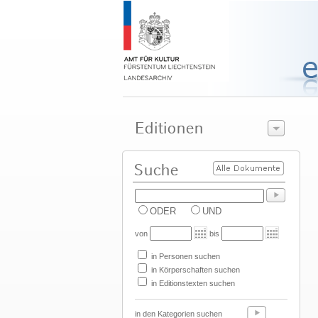
ODER
UND
von
bis
in Personen suchen
in Körperschaften suchen
in Editionstexten suchen
in den Kategorien suchen