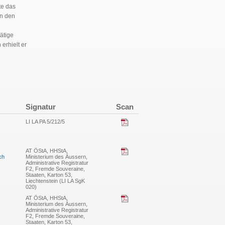
te das
in den
ätige
erhielt er
Signatur
Scan
LI LA PA 5/212/5
AT ÖStA, HHStA,
ch
Ministerium des Äussern,
Administrative Registratur
F2, Fremde Souveraine,
Staaten, Karton 53,
Liechtenstein (LI LA SgK
020)
AT ÖStA, HHStA,
Ministerium des Äussern,
Administrative Registratur
F2, Fremde Souveraine,
Staaten, Karton 53,