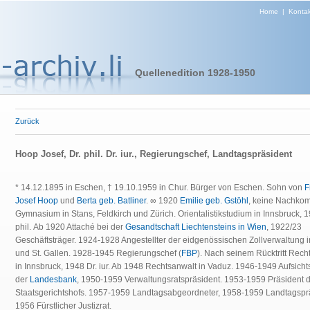
Home
|
Kontak
Quellenedition 1928-1950
Zurück
Hoop Josef, Dr. phil. Dr. iur., Regierungschef, Landtagspräsident
* 14.12.1895 in Eschen, † 19.10.1959 in Chur. Bürger von Eschen. Sohn von
F
Josef Hoop
und
Berta geb. Batliner
. ∞ 1920
Emilie geb. Gstöhl
, keine Nachko
Gymnasium in Stans, Feldkirch und Zürich. Orientalistikstudium in Innsbruck, 1
phil. Ab 1920 Attaché bei der
Gesandtschaft Liechtensteins in Wien
, 1922/23
Geschäftsträger. 1924-1928 Angestellter der eidgenössischen Zollverwaltung 
und St. Gallen. 1928-1945 Regierungschef (
FBP
). Nach seinem Rücktritt Rech
in Innsbruck, 1948 Dr. iur. Ab 1948 Rechtsanwalt in Vaduz. 1946-1949 Aufsicht
der
Landesbank
, 1950-1959 Verwaltungsratspräsident. 1953-1959 Präsident 
Staatsgerichtshofs. 1957-1959 Landtagsabgeordneter, 1958-1959 Landtagspr
1956 Fürstlicher Justizrat.