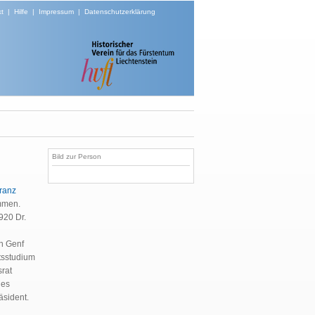
t
|
Hilfe
|
Impressum
|
Datenschutzerklärung
Bild zur Person
ranz
mmen.
920 Dr.
in Genf
tsstudium
srat
des
äsident.