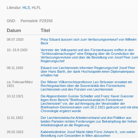
Literatur:
HLS
, HLFL
GND:
Permalink: P29356
Datum
Titel
08.07.1920
Prinz Eduard äussert sich zum Verfassungsentwurf von Wilhelm
Beck
10.-15.9.1920
Vertreter der Volkspartei und des Fürstenhauses treffen in den
"Schlossabmachungen" eine Einigung über die Grundsätze der
Verfassungsrevision und über die Bestellung von Josef Peer zum
Regierungschef
08.11.1920
Eduard von Liechtenstein informiert Regierungschef Josef Peer
über Hans Barth, der dank Hochstapelei einen Diplomatenpass
erhalten hat
ca. Februar/März
Der Wiener Völkerrechtsprofessor Leo Strisower erstattet ein
1921
Rechtsgutachten über die Souveränität des Fürstentums
Liechtenstein und des Fürsten von Liechtenstein
10.12.1921
Die Abgeordneten Gustav Schädler und Franz Xaver Gassner
legen ihren Bericht "Briefmarkenskandal im Fürstentum
Liechtenstein" vor, der auf Anregung der Veranstalter der
Briefmarken-Demonstration vom 26.2.1921 gedruckt und mit eine
Chronologie ergänzt wurde
11.01.1922
Der Liechtensteinische Arbeiterverband und drei Politiker aus
beiden Parteien richten Forderungen zur Bekämpfung der hohen
Arbeitslosigkeit an die Regierung
26.02.1922
Kabinettsdirektor Josef Martin bittet Fürst Johann II., von seiner
Bestellung zum Gesandten in Wien abzusehen