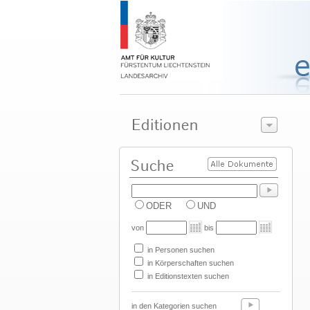
ODER
UND
von
bis
in Personen suchen
in Körperschaften suchen
in Editionstexten suchen
in den Kategorien suchen