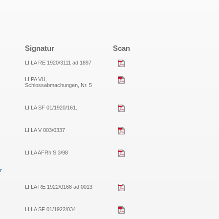
Signatur
Scan
LI LA RE 1920/3111 ad 1897
LI PA VU,
Schlossabmachungen, Nr. 5
LI LA SF 01/1920/161.
LI LA V 003/0337
LI LA AFRh S 3/98
r
LI LA RE 1922/0168 ad 0013
LI LA SF 01/1922/034