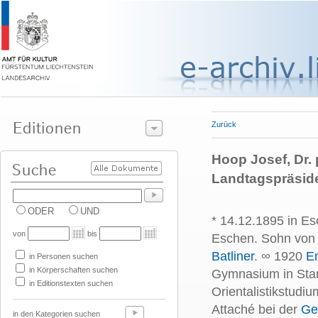
Zurück
Hoop Josef, Dr. p
Landtagspräsid
ODER
UND
* 14.12.1895 in Es
von
bis
Eschen. Sohn vo
Batliner
. ∞ 1920
Em
in Personen suchen
in Körperschaften suchen
Gymnasium in Stan
in Editionstexten suchen
Orientalistikstudiu
Attaché bei der
Ge
in den Kategorien suchen