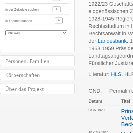
1922/23 Geschäftst
in der Zeitleiste suchen
eidgenössischen Zo
1928-1945 Regieru
in Themen suchen
Rechtsstudium in I
Rechtsanwalt in V
der
Landesbank
, 
1953-1959 Präside
Landtagsabgeordne
Fürstlicher Justizra
Literatur:
HLS
, HL
GND:
Permalink
Datum
Titel
08.07.1920
Prin
Verf
Bec
10.-15.9.1920