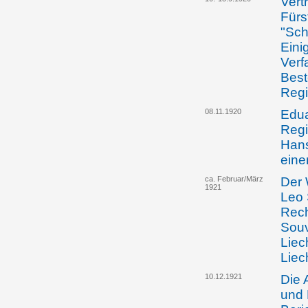
Vert
Fürs
"Sch
Eini
Verf
Best
Regi
08.11.1920
Edua
Regi
Hans
eine
ca. Februar/März
Der 
1921
Leo 
Rech
Souv
Liec
Liec
10.12.1921
Die 
und 