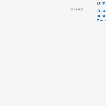
zum 
06.08.1922
Jose
besc
Entl
12.08.1922
Das 
Auss
der 
vorg
Sic
07.02.1923
Jose
teil
Wien
auf 
ausw
09.02.1923
Die 
Vors
Gesc
öste