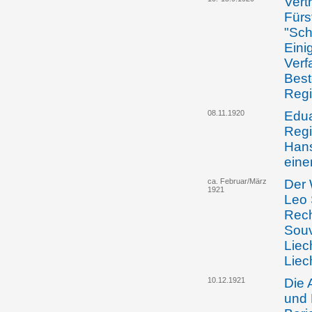
Vert
Fürs
"Sch
Eini
Verf
Best
Regi
08.11.1920
Edua
Regi
Hans
eine
ca. Februar/März
Der 
1921
Leo 
Rech
Souv
Liec
Liec
10.12.1921
Die 
und 