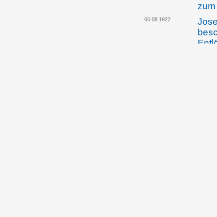
zum 
06.08.1922
Jose
besc
Entl
12.08.1922
Das 
Auss
der 
vorg
Sic
07.02.1923
Jose
teil
Wien
auf 
ausw
09.02.1923
Die 
Vors
Gesc
öste