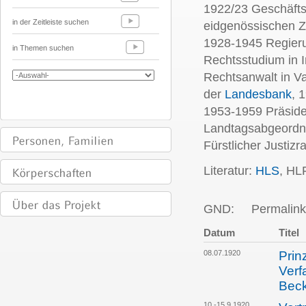
1922/23 Geschäftst
in der Zeitleiste suchen
eidgenössischen Zo
1928-1945 Regieru
in Themen suchen
Rechtsstudium in I
Rechtsanwalt in V
der
Landesbank
, 
1953-1959 Präside
Landtagsabgeordne
Fürstlicher Justizra
Literatur:
HLS
, HL
GND:
Permalink
Datum
Titel
08.07.1920
Prin
Verf
Bec
10.-15.9.1920