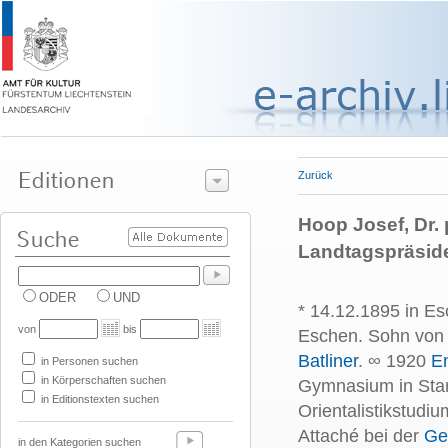
Zurück
Hoop Josef, Dr. p
Landtagspräsid
ODER
UND
* 14.12.1895 in Es
von
bis
Eschen. Sohn vo
Batliner
. ∞ 1920
Em
in Personen suchen
in Körperschaften suchen
Gymnasium in Stan
in Editionstexten suchen
Orientalistikstudiu
Attaché bei der
Ge
in den Kategorien suchen